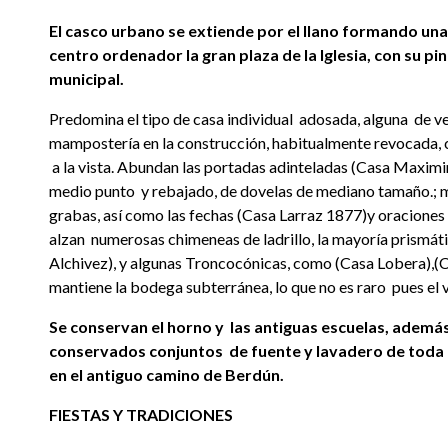
El casco urbano se extiende por el llano formando una 
centro ordenador la gran plaza de la Iglesia, con su 
municipal.
Predomina el tipo de casa individual adosada, alguna de v
mampostería en la construcción, habitualmente revocada,
a la vista. Abundan las portadas adinteladas (Casa Maximi
medio punto y rebajado, de dovelas de mediano tamaño.; 
grabas, así como las fechas (Casa Larraz 1877)y oraciones 
alzan numerosas chimeneas de ladrillo, la mayoría prismát
Alchivez), y algunas Troncocónicas, como (Casa Lobera),(Ca
mantiene la bodega subterránea, lo que no es raro pues el
Se conservan el horno y las antiguas escuelas, ademá
conservados conjuntos de fuente y lavadero de toda l
en el antiguo camino de Berdún.
FIESTAS Y TRADICIONES