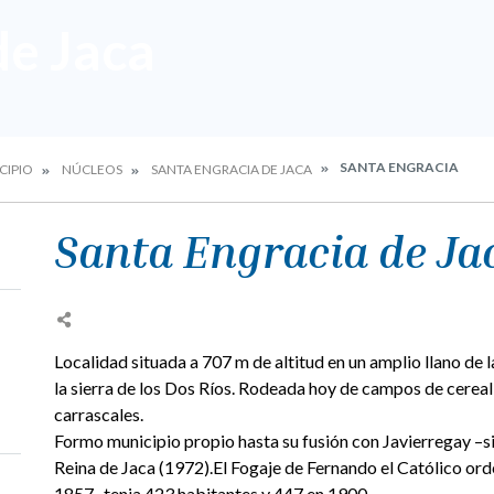
de Jaca
SANTA ENGRACIA
CIPIO
NÚCLEOS
SANTA ENGRACIA DE JACA
Santa Engracia de Ja
Localidad situada a 707 m de altitud en un amplio llano de l
la sierra de los Dos Ríos. Rodeada hoy de campos de cerea
carrascales.
Formo municipio propio hasta su fusión con Javierregay –si
Reina de Jaca (1972).El Fogaje de Fernando el Católico or
1857, tenia 423 habitantes y 447 en 1900.