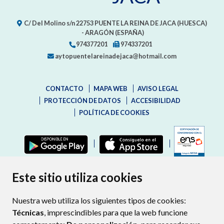
C/ Del Molino s/n
22753
PUENTE LA REINA DE JACA (HUESCA)
- ARAGÓN
(ESPAÑA)
974377201
974337201
aytopuentelareinadejaca@hotmail.com
CONTACTO
MAPA WEB
AVISO LEGAL
PROTECCIÓN DE DATOS
ACCESIBILIDAD
POLÍTICA DE COOKIES
ENLAC
Este sitio utiliza cookies
Nuestra web utiliza los siguientes tipos de cookies:
Técnicas
, imprescindibles para que la web funcione