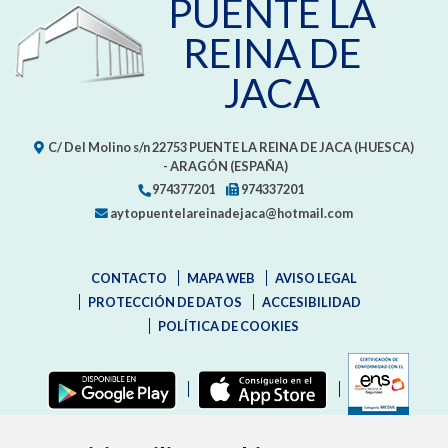
PUENTE LA
REINA DE
JACA
C/ Del Molino s/n
22753
PUENTE LA REINA DE JACA (HUESCA)
- ARAGÓN
(ESPAÑA)
974377201
974337201
aytopuentelareinadejaca@hotmail.com
CONTACTO
MAPA WEB
AVISO LEGAL
PROTECCIÓN DE DATOS
ACCESIBILIDAD
POLÍTICA DE COOKIES
ENLAC