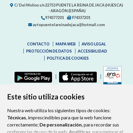
C/ Del Molino s/n
22753
PUENTE LA REINA DE JACA (HUESCA)
- ARAGÓN
(ESPAÑA)
974377201
974337201
aytopuentelareinadejaca@hotmail.com
CONTACTO
MAPA WEB
AVISO LEGAL
PROTECCIÓN DE DATOS
ACCESIBILIDAD
POLÍTICA DE COOKIES
ENLAC
Este sitio utiliza cookies
Nuestra web utiliza los siguientes tipos de cookies:
Técnicas
, imprescindibles para que la web funcione
correctamente;
De personalización,
para recordar sus
preferencias de uso de la web;
Analíticas
, para mejorar el