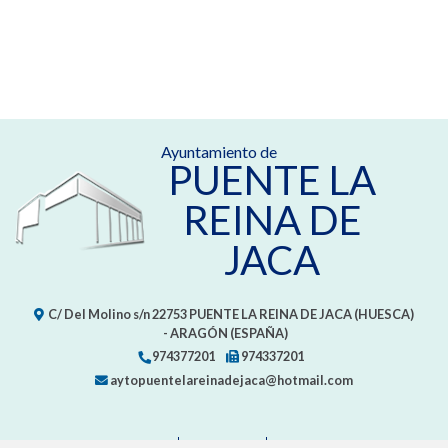
Ayuntamiento de
PUENTE LA
REINA DE
JACA
C/ Del Molino s/n
22753
PUENTE LA REINA DE JACA (HUESCA)
- ARAGÓN
(ESPAÑA)
974377201
974337201
aytopuentelareinadejaca@hotmail.com
CONTACTO
MAPA WEB
AVISO LEGAL