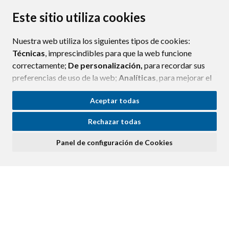
PROTECCIÓN DE DATOS
ACCESIBILIDAD
Este sitio utiliza cookies
POLÍTICA DE COOKIES
Nuestra web utiliza los siguientes tipos de cookies:
ENLAC
Técnicas
, imprescindibles para que la web funcione
correctamente;
De personalización,
para recordar sus
preferencias de uso de la web;
Analíticas
, para mejorar el
funcionamiento de la web y sus servicios.
Aceptar todas
Si acepta pulsando el botón
“Aceptar todas”
Rechazar todas
consideramos que acepta su uso. Si pulsa el botón
“Rechazar todas”
o continúa navegando sin realizar
Panel de configuración de Cookies
ninguna acción, se guardarán las cookies técnicas
imprescindibles. Para personalizar sus preferencias
acceda al
“Panel de configuración de cookies”.
Puede consultar más información, cómo configurarlas y
posibles riesgos en nuestra
Política de Cookies
.