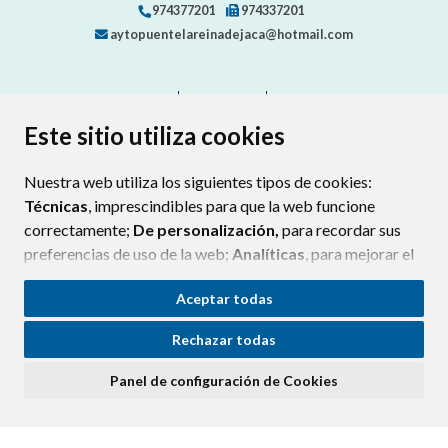
974377201
974337201
aytopuentelareinadejaca@hotmail.com
CONTACTO
MAPA WEB
AVISO LEGAL
PROTECCIÓN DE DATOS
ACCESIBILIDAD
Este sitio utiliza cookies
POLÍTICA DE COOKIES
Nuestra web utiliza los siguientes tipos de cookies:
ENLAC
Técnicas
, imprescindibles para que la web funcione
correctamente;
De personalización,
para recordar sus
preferencias de uso de la web;
Analíticas
, para mejorar el
funcionamiento de la web y sus servicios.
Aceptar todas
Si acepta pulsando el botón
“Aceptar todas”
Rechazar todas
consideramos que acepta su uso. Si pulsa el botón
“Rechazar todas”
o continúa navegando sin realizar
Panel de configuración de Cookies
ninguna acción, se guardarán las cookies técnicas
imprescindibles. Para personalizar sus preferencias
acceda al
“Panel de configuración de cookies”.