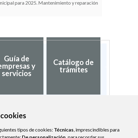
nicipal para 2025. Mantenimiento y reparación
Guía de
Catálogo de
Director
empresas y
trámites
inter
servicios
a cookies
guientes tipos de cookies:
Técnicas
, imprescindibles para
ectamente;
De personalización,
para recordar sus