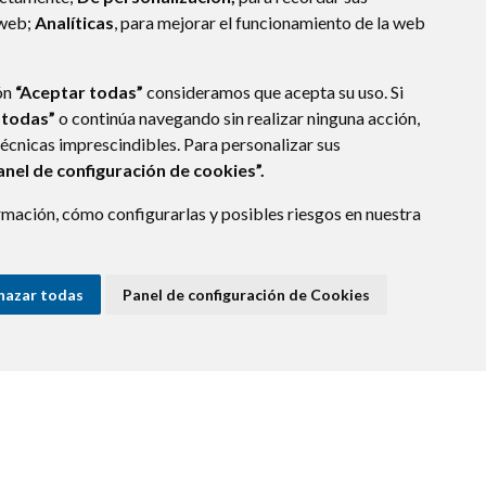
 web;
Analíticas
, para mejorar el funcionamiento de la web
ón
“Aceptar todas”
consideramos que acepta su uso. Si
 todas”
o continúa navegando sin realizar ninguna acción,
técnicas imprescindibles. Para personalizar sus
anel de configuración de cookies”.
mación, cómo configurarlas y posibles riesgos en nuestra
hazar todas
Panel de configuración de Cookies
E DATOS
ACCESIBILIDAD
POLÍTICA DE COOKIES
ENLACE EXTERNO A