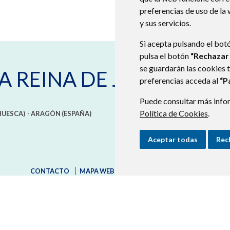
preferencias de uso de la
y sus servicios.
Si acepta pulsando el bot
pulsa el botón
“Rechazar
se guardarán las cookies 
A REINA DE JACA
preferencias acceda al
“P
Puede consultar más infor
Política de Cookies
.
HUESCA)
- ARAGÓN
(ESPAÑA)
Aceptar todas
Rec
CONTACTO
MAPA WEB
AVISO LEGAL
PROTECCIÓN D