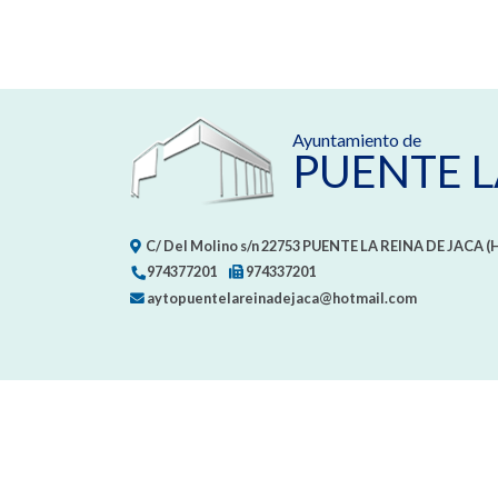
Ayuntamiento de
PUENTE L
C/ Del Molino s/n
22753
PUENTE LA REINA DE JACA (
974377201
974337201
aytopuentelareinadejaca@hotmail.com