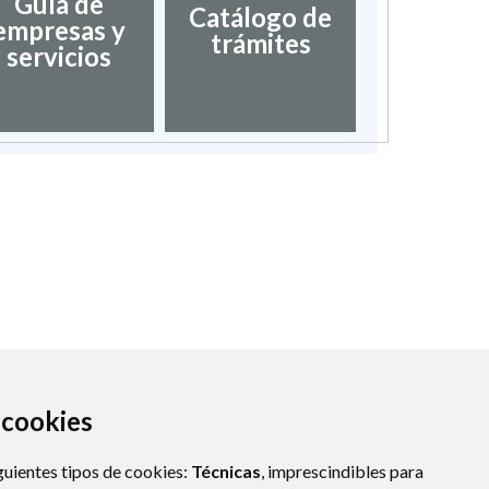
Guía de
Catálogo de
Director
empresas y
trámites
inter
servicios
a cookies
guientes tipos de cookies:
Técnicas
, imprescindibles para