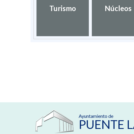
ctorio de
Turismo
Núcleos
nterés
Ayuntamiento de
PUENTE L