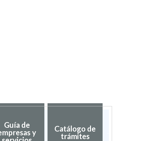
Guía de
Catálogo de
Director
empresas y
trámites
inter
servicios