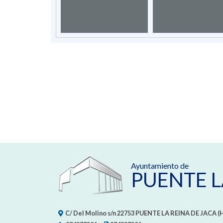
Ayuntamiento de
PUENTE L
C/ Del Molino s/n
22753
PUENTE LA REINA DE JACA (