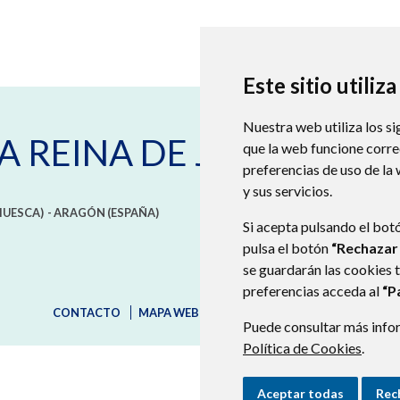
Este sitio utiliz
Nuestra web utiliza los si
A REINA DE JACA
que la web funcione corr
preferencias de uso de la
y sus servicios.
HUESCA)
- ARAGÓN
(ESPAÑA)
Si acepta pulsando el bot
pulsa el botón
“Rechazar
se guardarán las cookies 
preferencias acceda al
“P
CONTACTO
MAPA WEB
AVISO LEGAL
PROTECCIÓN D
Puede consultar más infor
Política de Cookies
.
Aceptar todas
Rec