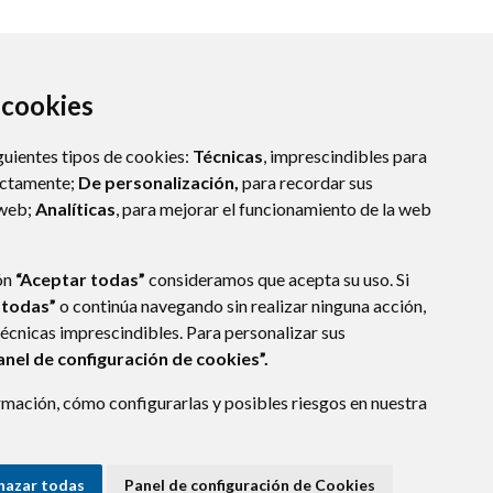
a cookies
guientes tipos de cookies:
Técnicas
, imprescindibles para
ectamente;
De personalización,
para recordar sus
 web;
Analíticas
, para mejorar el funcionamiento de la web
ón
“Aceptar todas”
consideramos que acepta su uso. Si
 todas”
o continúa navegando sin realizar ninguna acción,
técnicas imprescindibles. Para personalizar sus
anel de configuración de cookies”.
E DATOS
ACCESIBILIDAD
POLÍTICA DE COOKIES
mación, cómo configurarlas y posibles riesgos en nuestra
ENLACE EXTERNO A
hazar todas
Panel de configuración de Cookies