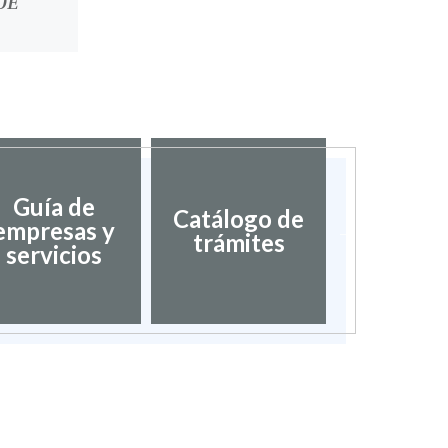
DE
Guía de
Catálogo de
Director
empresas y
trámites
inter
servicios