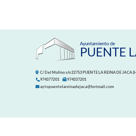
Ayuntamiento de
PUENTE L
C/ Del Molino s/n
22753
PUENTE LA REINA DE JACA (
974377201
974337201
aytopuentelareinadejaca@hotmail.com