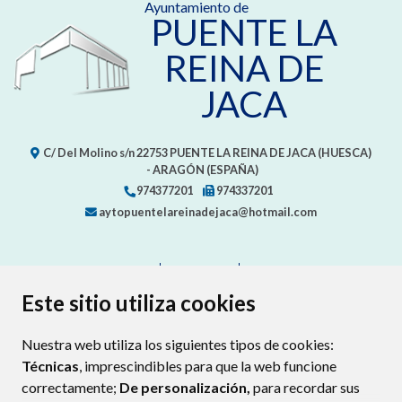
Ayuntamiento de
PUENTE LA
REINA DE
JACA
C/ Del Molino s/n
22753
PUENTE LA REINA DE JACA (HUESCA)
- ARAGÓN
(ESPAÑA)
974377201
974337201
aytopuentelareinadejaca@hotmail.com
CONTACTO
MAPA WEB
AVISO LEGAL
PROTECCIÓN DE DATOS
ACCESIBILIDAD
Este sitio utiliza cookies
POLÍTICA DE COOKIES
Nuestra web utiliza los siguientes tipos de cookies:
ENLAC
Técnicas
, imprescindibles para que la web funcione
correctamente;
De personalización,
para recordar sus