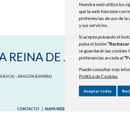
Nuestra web utiliza los si
que la web funcione corr
preferencias de uso de la
y sus servicios.
Si acepta pulsando el bot
pulsa el botón
“Rechazar
se guardarán las cookies 
A REINA DE JACA
preferencias acceda al
“P
Puede consultar más infor
Política de Cookies
.
HUESCA)
- ARAGÓN
(ESPAÑA)
Aceptar todas
Rec
CONTACTO
MAPA WEB
AVISO LEGAL
PROTECCIÓN D