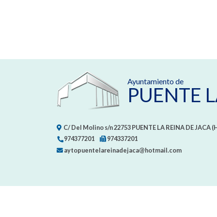
Ayuntamiento de
PUENTE L
C/ Del Molino s/n
22753
PUENTE LA REINA DE JACA (
974377201
974337201
aytopuentelareinadejaca@hotmail.com