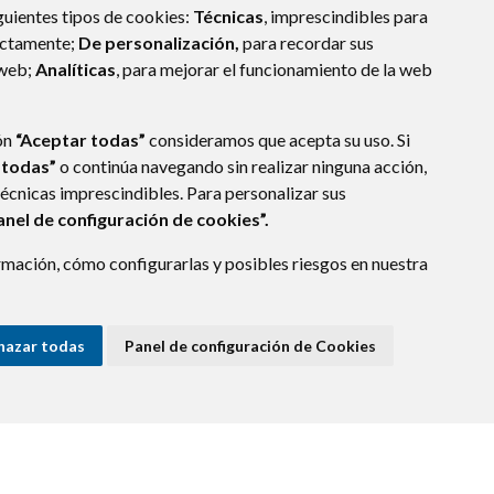
guientes tipos de cookies:
Técnicas
, imprescindibles para
ectamente;
De personalización,
para recordar sus
 web;
Analíticas
, para mejorar el funcionamiento de la web
ón
“Aceptar todas”
consideramos que acepta su uso. Si
 todas”
o continúa navegando sin realizar ninguna acción,
técnicas imprescindibles. Para personalizar sus
anel de configuración de cookies”.
mación, cómo configurarlas y posibles riesgos en nuestra
hazar todas
Panel de configuración de Cookies
E DATOS
ACCESIBILIDAD
POLÍTICA DE COOKIES
ENLACE EXTERNO A