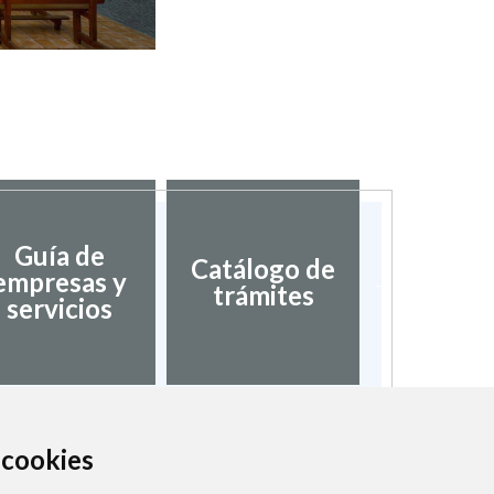
Guía de
Catálogo de
Director
empresas y
trámites
inter
servicios
a cookies