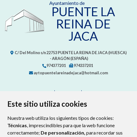
Ayuntamiento de
PUENTE LA
REINA DE
JACA
C/ Del Molino s/n
22753
PUENTE LA REINA DE JACA (HUESCA)
- ARAGÓN
(ESPAÑA)
974377201
974337201
aytopuentelareinadejaca@hotmail.com
CONTACTO
MAPA WEB
AVISO LEGAL
PROTECCIÓN DE DATOS
ACCESIBILIDAD
Este sitio utiliza cookies
POLÍTICA DE COOKIES
Nuestra web utiliza los siguientes tipos de cookies:
ENLAC
Técnicas
, imprescindibles para que la web funcione
correctamente;
De personalización,
para recordar sus