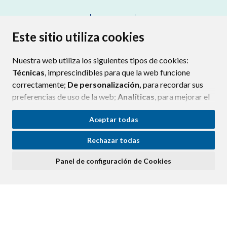
CONTACTO
MAPA WEB
AVISO LEGAL
PROTECCIÓN DE DATOS
ACCESIBILIDAD
Este sitio utiliza cookies
POLÍTICA DE COOKIES
Nuestra web utiliza los siguientes tipos de cookies:
ENLAC
Técnicas
, imprescindibles para que la web funcione
correctamente;
De personalización,
para recordar sus
preferencias de uso de la web;
Analíticas
, para mejorar el
funcionamiento de la web y sus servicios.
Aceptar todas
Si acepta pulsando el botón
“Aceptar todas”
Rechazar todas
consideramos que acepta su uso. Si pulsa el botón
“Rechazar todas”
o continúa navegando sin realizar
Panel de configuración de Cookies
ninguna acción, se guardarán las cookies técnicas
imprescindibles. Para personalizar sus preferencias
acceda al
“Panel de configuración de cookies”.
Puede consultar más información, cómo configurarlas y
posibles riesgos en nuestra
Política de Cookies
.