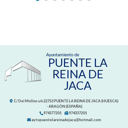
Ayuntamiento de
PUENTE LA
REINA DE
JACA
C/ Del Molino s/n
22753
PUENTE LA REINA DE JACA (HUESCA)
- ARAGÓN
(ESPAÑA)
974377201
974337201
aytopuentelareinadejaca@hotmail.com